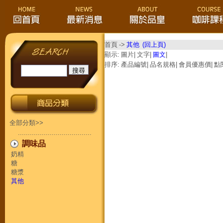
首頁
->
其他
(回上頁)
顯示:
圖片
|
文字
|
圖文
|
排序:
產品編號
|
品名規格
|
會員優惠價
|
點
全部分類>>
.....................................
調味品
奶精
糖
糖漿
其他