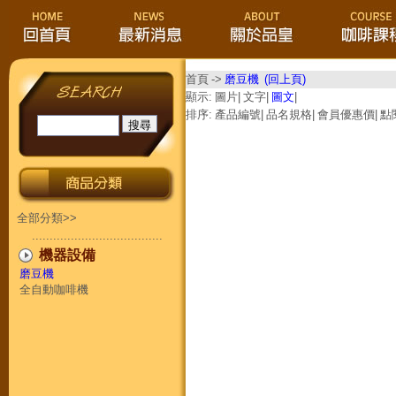
首頁
->
磨豆機
(回上頁)
顯示:
圖片
|
文字
|
圖文
|
排序:
產品編號
|
品名規格
|
會員優惠價
|
點
全部分類>>
.....................................
機器設備
磨豆機
全自動咖啡機